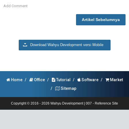
Add Comment
Artikel Sebelumnya
Download Wahyu Development versi Mobile
Home
/
Office
/
Tutorial
/
Software
/
Market
/
Sitemap
Copyright © 2016 -
2026
Wahyu Development | 007 - Reference Site